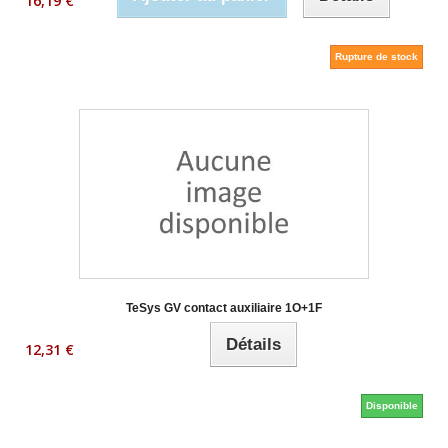
16,19 €
Rupture de stock
TeSys GV contact auxiliaire 1O+1F
Détails
12,31 €
Disponible