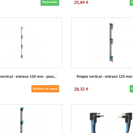
25,69 €
Disponible
D
vertical - entraxe 150 mm - pour...
Peigne vertical - entraxe 125 mm -
28,32 €
Rupture de stock
D