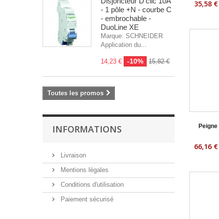
Disjoncteur D'clic 10A
35,58 €
- 1 pôle +N - courbe C
- embrochable -
DuoLine XE
Marque: SCHNEIDER
Application du...
-10%
14,23 €
15,82 €
Toutes les promos
Peigne 
INFORMATIONS
66,16 €
Livraison
Mentions légales
Conditions d'utilisation
Paiement sécurisé