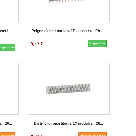
ase/1
Peigne d'alimentation- 1P - universel Ph +...
5,47 €
Disponible
isponible
 - 26...
Distri'clic répartiteurs 13 modules - 26...
 de stock
Rupture de stock