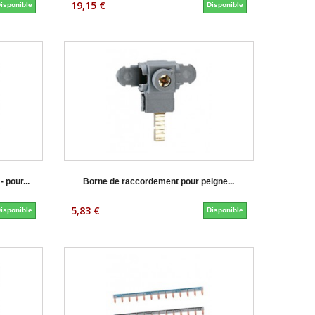
19,15 €
isponible
Disponible
 pour...
Borne de raccordement pour peigne...
5,83 €
isponible
Disponible