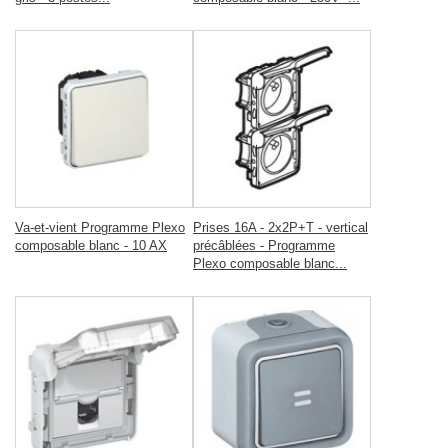
Va-et-vient Programme Plexo
Prises 16A - 2x2P+T - vertical
composable blanc - 10 AX
précâblées - Programme
Plexo composable blanc...