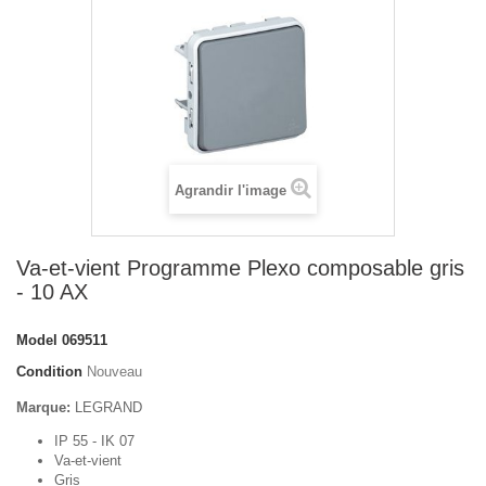
Agrandir l'image
Va-et-vient Programme Plexo composable gris
- 10 AX
Model
069511
Condition
Nouveau
Marque:
LEGRAND
IP 55 - IK 07
Va-et-vient
Gris