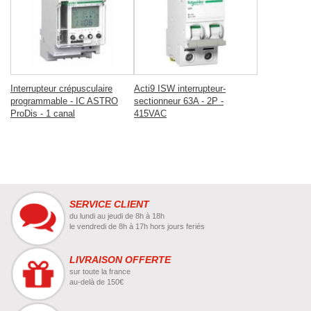
Interrupteur crépusculaire
Acti9 ISW interrupteur-
programmable - IC ASTRO
sectionneur 63A - 2P -
ProDis - 1 canal
415VAC
SERVICE CLIENT
du lundi au jeudi de 8h à 18h
le vendredi de 8h à 17h hors jours feriés
LIVRAISON OFFERTE
sur toute la france
au-delà de 150€