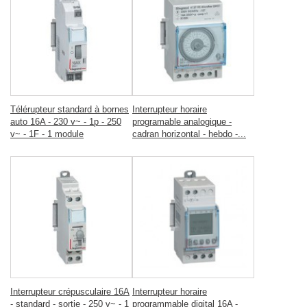
Télérupteur standard à bornes
Interrupteur horaire
auto 16A - 230 v~ - 1p - 250
programable analogique -
v~ - 1F - 1 module
cadran horizontal - hebdo -...
Interrupteur crépusculaire 16A
Interrupteur horaire
- standard - sortie - 250 v~ - 1
programmable digital 16A -