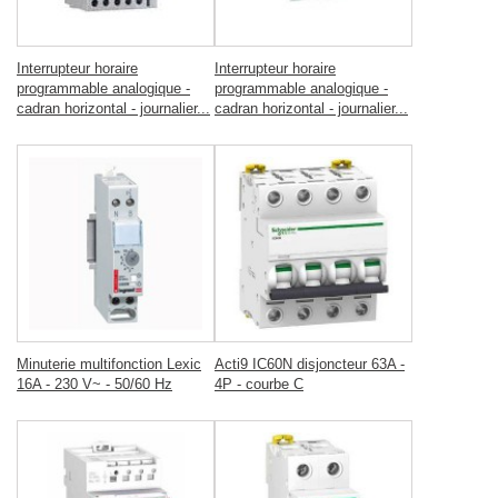
Interrupteur horaire
Interrupteur horaire
programmable analogique -
programmable analogique -
cadran horizontal - journalier...
cadran horizontal - journalier...
Minuterie multifonction Lexic
Acti9 IC60N disjoncteur 63A -
16A - 230 V~ - 50/60 Hz
4P - courbe C